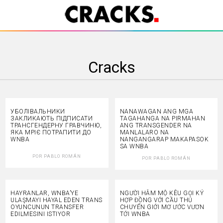
Cracks
УБОЛІВАЛЬНИКИ
NANAWAGAN ANG MGA
ЗАКЛИКАЮТЬ ПІДПИСАТИ
TAGAHANGA NA PIRMAHAN
ТРАНСГЕНДЕРНУ ГРАВЧИНЮ,
ANG TRANSGENDER NA
ЯКА МРІЄ ПОТРАПИТИ ДО
MANLALARO NA
WNBA
NANGANGARAP MAKAPASOK
SA WNBA
POR
PABLO ROMÁN
POR
PABLO ROMÁN
HAYRANLAR, WNBA’YE
NGƯỜI HÂM MỘ KÊU GỌI KÝ
ULAŞMAYI HAYAL EDEN TRANS
HỢP ĐỒNG VỚI CẦU THỦ
OYUNCUNUN TRANSFER
CHUYỂN GIỚI MƠ ƯỚC VƯƠN
EDILMESINI ISTIYOR
TỚI WNBA