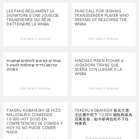
LES FANS RÉCLAMENT LA
FANS CALL FOR SIGNING
SIGNATURE D’UNE JOUEUSE
TRANSGENDER PLAYER WHO
TRANSGENRE QUI RÊVE
DREAMS OF REACHING THE
D’ATTEINDRE LA WNBA
WNBA
POR
PABLO ROMÁN
POR
PABLO ROMÁN
אוהדים קוראים להחתים שחקנית
HINCHAS PIDEN FICHAR A
טרנסג’נדרית שחולמת להגיע ל-
JUGADORA TRANS QUE
WNBA
SUEÑA CON LLEGAR A LA
WNBA
POR
PABLO ROMÁN
POR
PABLO ROMÁN
TAKERU KOBAYASHI SE HIZO
TAKERU KOBAYASHI 靠在大胃
MILLONARIO COMIENDO
王比賽中吃下 10,000 個熱狗成為
10.000 HOT DOGS EN
百萬富翁，如今卻再也吃不下任
COMPETENCIAS DE COMIDA Y
何東西
HOY YA NO PUEDE COMER
NADA
POR
KRISHNA MEDINA