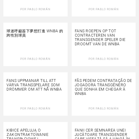
POR
PABLO ROMÁN
POR
PABLO ROMÁN
球迷呼籲簽下夢想打進 WNBA 的
FANS ROEPEN OP TOT
跨性別球員
CONTRACTEREN VAN
TRANSGENDER SPELER DIE
DROOMT VAN DE WNBA
POR
PABLO ROMÁN
POR
PABLO ROMÁN
FANS UPPMANAR TILL ATT
FÃS PEDEM CONTRATAÇÃO DE
VÄRVA TRANSSPELARE SOM
JOGADORA TRANSGÊNERO
DRÖMMER OM ATT NÅ WNBA
QUE SONHA EM CHEGAR À
WNBA
POR
PABLO ROMÁN
POR
PABLO ROMÁN
KIBICE APELUJĄ O
FANII CER SEMNAREA UNEI
ZAKONTRAKTOWANIE
JUCĂTOARE TRANSGENDER
TRANSPŁCIOWEJ
CARE VISEAZĂ SĂ AJUNGĂ ÎN