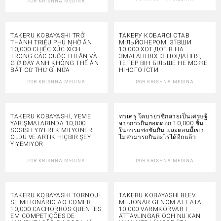
POR
KRISHNA MEDINA
TAKERU KOBAYASHI TRỞ
ТАКЕРУ КОБАЯСІ СТАВ
THÀNH TRIỆU PHÚ NHỜ ĂN
МІЛЬЙОНЕРОМ, З’ЇВШИ
10,000 CHIẾC XÚC XÍCH
10,000 ХОТ-ДОГІВ НА
TRONG CÁC CUỘC THI ĂN VÀ
ЗМАГАННЯХ ІЗ ПОЇДАННЯ, І
GIỜ ĐÂY ANH KHÔNG THỂ ĂN
ТЕПЕР ВІН БІЛЬШЕ НЕ МОЖЕ
BẤT CỨ THỨ GÌ NỮA
НІЧОГО ЇСТИ
POR
KRISHNA MEDINA
POR
KRISHNA MEDINA
TAKERU KOBAYASHI, YEME
ทาเครุ โคบายาชิกลายเป็นเศรษฐี
YARIŞMALARINDA 10,000
จากการกินฮอตดอก 10,000 ชิ้น
SOSISLI YIYEREK MILYONER
ในการแข่งขันกิน และตอนนี้เขา
OLDU VE ARTIK HIÇBIR ŞEY
ไม่สามารถกินอะไรได้อีกแล้ว
YIYEMIYOR
POR
KRISHNA MEDINA
POR
KRISHNA MEDINA
TAKERU KOBAYASHI TORNOU-
TAKERU KOBAYASHI BLEV
SE MILIONÁRIO AO COMER
MILJONÄR GENOM ATT ÄTA
10,000 CACHORROS-QUENTES
10,000 VARMKORVAR I
EM COMPETIÇÕES DE
ÄTTÄVLINGAR OCH NU KAN