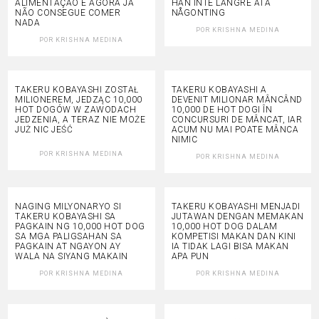
ALIMENTAÇÃO E AGORA JÁ
HAN INTE LÄNGRE ÄTA
NÃO CONSEGUE COMER
NÅGONTING
NADA
POR
KRISHNA MEDINA
POR
KRISHNA MEDINA
TAKERU KOBAYASHI ZOSTAŁ
TAKERU KOBAYASHI A
MILIONEREM, JEDZĄC 10,000
DEVENIT MILIONAR MÂNCÂND
HOT DOGÓW W ZAWODACH
10,000 DE HOT DOGI ÎN
JEDZENIA, A TERAZ NIE MOŻE
CONCURSURI DE MÂNCAT, IAR
JUŻ NIC JEŚĆ
ACUM NU MAI POATE MÂNCA
NIMIC
POR
KRISHNA MEDINA
POR
KRISHNA MEDINA
NAGING MILYONARYO SI
TAKERU KOBAYASHI MENJADI
TAKERU KOBAYASHI SA
JUTAWAN DENGAN MEMAKAN
PAGKAIN NG 10,000 HOT DOG
10,000 HOT DOG DALAM
SA MGA PALIGSAHAN SA
KOMPETISI MAKAN DAN KINI
PAGKAIN AT NGAYON AY
IA TIDAK LAGI BISA MAKAN
WALA NA SIYANG MAKAIN
APA PUN
POR
KRISHNA MEDINA
POR
KRISHNA MEDINA