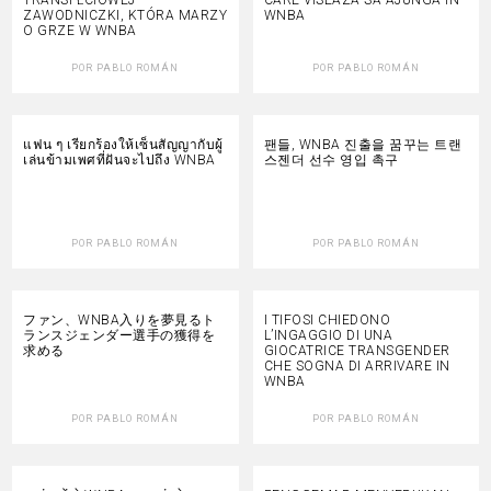
ZAWODNICZKI, KTÓRA MARZY
WNBA
O GRZE W WNBA
POR
PABLO ROMÁN
POR
PABLO ROMÁN
แฟน ๆ เรียกร้องให้เซ็นสัญญากับผู้
팬들, WNBA 진출을 꿈꾸는 트랜
เล่นข้ามเพศที่ฝันจะไปถึง WNBA
스젠더 선수 영입 촉구
POR
PABLO ROMÁN
POR
PABLO ROMÁN
ファン、WNBA入りを夢見るト
I TIFOSI CHIEDONO
ランスジェンダー選手の獲得を
L’INGAGGIO DI UNA
求める
GIOCATRICE TRANSGENDER
CHE SOGNA DI ARRIVARE IN
WNBA
POR
PABLO ROMÁN
POR
PABLO ROMÁN