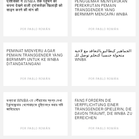
प्रशंसकों ने WNBA तक पहुंचने का
PENGGEMAR MENYERUKAN
सपना देखने वाली ट्रांसजेंडर खिलाड़ी को
PEREKRUTAN PEMAIN
साइन करने की मांग की
TRANSGENDER YANG
BERMIMPI MENCAPAI WNBA
POR
PABLO ROMÁN
POR
PABLO ROMÁN
PEMINAT MENYERU AGAR
الجماهير كيطالبو بالتعاقد مع لاعبة
PEMAIN TRANSGENDER YANG
متحولة جنسياً كتحلم توصل للـ
BERMIMPI UNTUK KE WNBA
WNBA
DITANDATANGANI
POR
PABLO ROMÁN
POR
PABLO ROMÁN
ভক্তরা WNBA-তে পৌঁছানোর স্বপ্ন দেখা
FANS FORDERN DIE
ট্রান্সজেন্ডার খেলোয়াড়কে চুক্তিবদ্ধ করার দাবি
VERPFLICHTUNG EINER
জানিয়েছেন
TRANSGENDER-SPIELERIN, DIE
DAVON TRÄUMT, DIE WNBA ZU
ERREICHEN
POR
PABLO ROMÁN
POR
PABLO ROMÁN