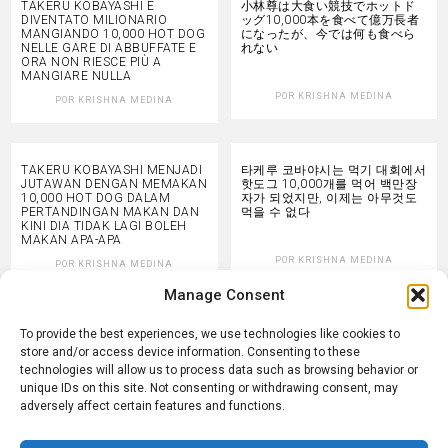
TAKERU KOBAYASHI È
小林尊は大食い競技でホットド
DIVENTATO MILIONARIO
ッグ10,000本を食べて億万長者
MANGIANDO 10,000 HOT DOG
になったが、今では何も食べら
NELLE GARE DI ABBUFFATE E
れない
ORA NON RIESCE PIÙ A
MANGIARE NULLA
POR
KRISHNA MEDINA
POR
KRISHNA MEDINA
TAKERU KOBAYASHI MENJADI
타케루 코바야시는 먹기 대회에서
JUTAWAN DENGAN MEMAKAN
핫도그 10,000개를 먹어 백만장
10,000 HOT DOG DALAM
자가 되었지만, 이제는 아무것도
PERTANDINGAN MAKAN DAN
먹을 수 없다
KINI DIA TIDAK LAGI BOLEH
MAKAN APA-APA
POR
KRISHNA MEDINA
POR
KRISHNA MEDINA
Manage Consent
TAKERU KOBAYASHI WERD
تاكيرو كوباياشي ولى مليونير من
To provide the best experiences, we use technologies like cookies to
MILJONAIR DOOR 10,000
خلال كول 10,000 هوت دوغ
store and/or access device information. Consenting to these
HOTDOGS TE ETEN IN
فمسابقات الأكل ودابا ما بقاش
technologies will allow us to process data such as browsing behavior or
EETWEDSTRIJDEN EN NU KAN
كيقدر ياكل حتى حاجة
unique IDs on this site. Not consenting or withdrawing consent, may
HIJ NIETS MEER ETEN
adversely affect certain features and functions.
POR
KRISHNA MEDINA
POR
KRISHNA MEDINA