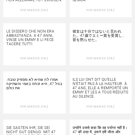
POR
MARIED DÍAZ
POR
MARIED DÍAZ
LE DISSERO CHE NON ERA
彼女は十分ではないと言われ
ABBASTANZA. A 47 ANNI,
た。47歳でエミー賞を受賞し、
VINSE UN EMMY E LI FECE
皆を黙らせた。
TACERE TUTTI.
POR
MARIED DÍAZ
POR
MARIED DÍAZ
אמרו לה שהיא לא מספיק טובה.
ILS LUI ONT DIT QU’ELLE
בגיל 47, היא זכתה באמי והשתיקה
N’ÉTAIT PAS À LA HAUTEUR. À
את כולם.
47 ANS, ELLE A REMPORTÉ UN
EMMY ET LES A TOUS RÉDUITS
AU SILENCE.
POR
MARIED DÍAZ
POR
MARIED DÍAZ
SIE SAGTEN IHR, SIE SEI
उन्होंने उससे कहा कि वह पर्याप्त नहीं है।
NICHT GUT GENUG. MIT 47
47 की उम्र में, उसने एमी जीता और