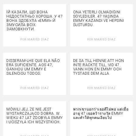
ЇЙ КАЗАЛИ, ЩО ВОНА
ONA YETERLI OLMADIĞINI
НЕДОСТАТНЬО ХОРОША. У 47
SÖYLEDILER. 47 YAŞINDA
ВОНА ЗДОБУЛА «ЕММІ» Й
EMMY KAZANDI VE HEPSINI
ЗМУСИЛА ВСІХ
SUSTURDU.
ЗАМОВКНУТИ.
POR
MARIED DÍAZ
POR
MARIED DÍAZ
DISSERAM-LHE QUE ELA NÃO
DE SA TILL HENNE ATT HON
ERA SUFICIENTE. AOS 47,
INTE RÄCKTE TILL. VID 47
GANHOU UM EMMY E
VANN HON EN EMMY OCH
SILENCIOU TODOS.
TYSTADE DEM ALLA.
POR
MARIED DÍAZ
POR
MARIED DÍAZ
MÓWILI JEJ, ŻE NIE JEST
พวกเขาบอกว่าเธอดีไม่พอ แต่เมื่อ
WYSTARCZAJĄCO DOBRA. W
อายุ 47 เธอคว้ารางวัล EMMY
WIEKU 47 LAT ZDOBYŁA EMMY
และทำให้ทุกคนเงียบไป
I UCISZYŁA ICH WSZYSTKICH.