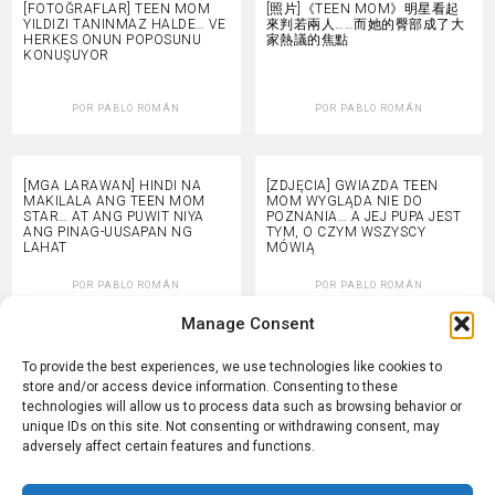
[FOTOĞRAFLAR] TEEN MOM
[照片]《TEEN MOM》明星看起
YILDIZI TANINMAZ HALDE… VE
來判若兩人……而她的臀部成了大
HERKES ONUN POPOSUNU
家熱議的焦點
KONUŞUYOR
POR
PABLO ROMÁN
POR
PABLO ROMÁN
[MGA LARAWAN] HINDI NA
[ZDJĘCIA] GWIAZDA TEEN
MAKILALA ANG TEEN MOM
MOM WYGLĄDA NIE DO
STAR… AT ANG PUWIT NIYA
POZNANIA… A JEJ PUPA JEST
ANG PINAG-UUSAPAN NG
TYM, O CZYM WSZYSCY
LAHAT
MÓWIĄ
POR
PABLO ROMÁN
POR
PABLO ROMÁN
Manage Consent
[FOTOGRAFII] VEDETA TEEN
[FOTOS] ESTRELA DE TEEN
To provide the best experiences, we use technologies like cookies to
MOM ARATĂ DE
MOM ESTÁ IRRECONHECÍVEL…
store and/or access device information. Consenting to these
NERECUNOSCUT… IAR FUNDUL
E SEU BUMBUM É O ASSUNTO
technologies will allow us to process data such as browsing behavior or
EI ESTE SUBIECTUL DESPRE
DE TODOS
CARE VORBEȘTE TOATĂ
unique IDs on this site. Not consenting or withdrawing consent, may
LUMEA
adversely affect certain features and functions.
POR
PABLO ROMÁN
POR
PABLO ROMÁN