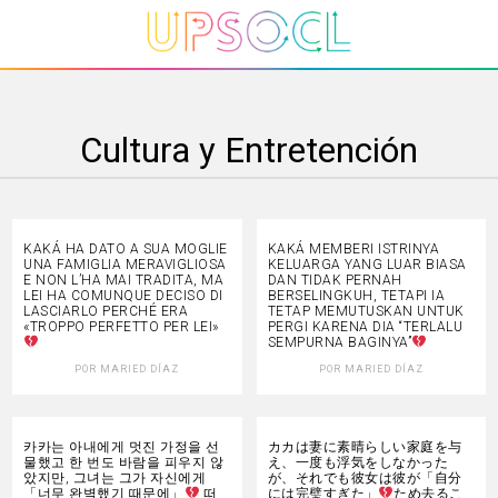
Cultura y Entretención
KAKÁ HA DATO A SUA MOGLIE
KAKÁ MEMBERI ISTRINYA
UNA FAMIGLIA MERAVIGLIOSA
KELUARGA YANG LUAR BIASA
E NON L’HA MAI TRADITA, MA
DAN TIDAK PERNAH
LEI HA COMUNQUE DECISO DI
BERSELINGKUH, TETAPI IA
LASCIARLO PERCHÉ ERA
TETAP MEMUTUSKAN UNTUK
«TROPPO PERFETTO PER LEI»
PERGI KARENA DIA “TERLALU
SEMPURNA BAGINYA”
POR
MARIED DÍAZ
POR
MARIED DÍAZ
카카는 아내에게 멋진 가정을 선
カカは妻に素晴らしい家庭を与
물했고 한 번도 바람을 피우지 않
え、一度も浮気をしなかった
았지만, 그녀는 그가 자신에게
が、それでも彼女は彼が「自分
「너무 완벽했기 때문에」
떠
には完璧すぎた」
ため去るこ