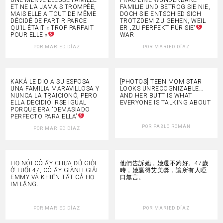
ET NE L’A JAMAIS TROMPÉE,
FAMILIE UND BETROG SIE NIE,
MAIS ELLE A TOUT DE MÊME
DOCH SIE ENTSCHIED SICH
DÉCIDÉ DE PARTIR PARCE
TROTZDEM ZU GEHEN, WEIL
QU’IL ÉTAIT « TROP PARFAIT
ER „ZU PERFEKT FÜR SIE“
POUR ELLE »
WAR
POR
MARIED DÍAZ
POR
MARIED DÍAZ
KAKÁ LE DIO A SU ESPOSA
[PHOTOS] TEEN MOM STAR
UNA FAMILIA MARAVILLOSA Y
LOOKS UNRECOGNIZABLE…
NUNCA LA TRAICIONÓ, PERO
AND HER BUTT IS WHAT
ELLA DECIDIÓ IRSE IGUAL
EVERYONE IS TALKING ABOUT
PORQUE ERA “DEMASIADO
PERFECTO PARA ELLA”
POR
PABLO ROMÁN
POR
MARIED DÍAZ
HỌ NÓI CÔ ẤY CHƯA ĐỦ GIỎI.
他們告訴她，她還不夠好。47歲
Ở TUỔI 47, CÔ ẤY GIÀNH GIẢI
時，她贏得艾美獎，讓所有人啞
EMMY VÀ KHIẾN TẤT CẢ HỌ
口無言。
IM LẶNG.
POR
MARIED DÍAZ
POR
MARIED DÍAZ