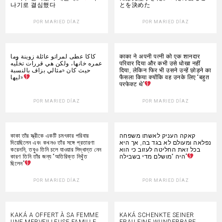
나기로 결심했다
とを決めた
POR
MARIED DÍAZ
POR
MARIED DÍAZ
كاكا عطى لمراتو عائلة زوينة وما
काका ने अपनी पत्नी को एक शानदार
عمره خانها، ولكن هي قررات تخلّيه
परिवार दिया और कभी उसे धोखा नहीं
حيث كان «مثالي بزاف بالنسبة
दिया, लेकिन फिर भी उसने उन्हें छोड़ने का
ليها»
फैसला किया क्योंकि वह उनके लिए “बहुत
परफेक्ट थे”
POR
MARIED DÍAZ
POR
MARIED DÍAZ
কাকা তাঁর স্ত্রীকে একটি চমৎকার পরিবার
קאקה העניק לאשתו משפחה
দিয়েছিলেন এবং কখনও তাঁর সঙ্গে প্রতারণা
נפלאה ומעולם לא בגד בה, אך היא
করেননি, তবুও তিনি চলে যাওয়ার সিদ্ধান্ত নেন
בכל זאת החליטה לעזוב כי הוא
কারণ তিনি তাঁর জন্য “অতিরিক্ত নিখুঁত
היה “מושלם מדי בשבילה”
ছিলেন”
POR
MARIED DÍAZ
POR
MARIED DÍAZ
KAKÁ A OFFERT À SA FEMME
KAKÁ SCHENKTE SEINER
UNE MERVEILLEUSE FAMILLE
FRAU EINE WUNDERBARE