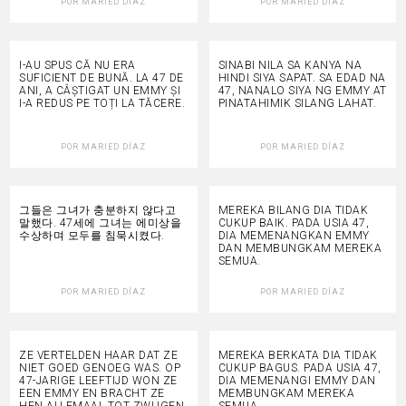
POR
MARIED DÍAZ
POR
MARIED DÍAZ
I-AU SPUS CĂ NU ERA
SINABI NILA SA KANYA NA
SUFICIENT DE BUNĂ. LA 47 DE
HINDI SIYA SAPAT. SA EDAD NA
ANI, A CÂȘTIGAT UN EMMY ȘI
47, NANALO SIYA NG EMMY AT
I-A REDUS PE TOȚI LA TĂCERE.
PINATAHIMIK SILANG LAHAT.
POR
MARIED DÍAZ
POR
MARIED DÍAZ
그들은 그녀가 충분하지 않다고
MEREKA BILANG DIA TIDAK
말했다. 47세에 그녀는 에미상을
CUKUP BAIK. PADA USIA 47,
수상하며 모두를 침묵시켰다.
DIA MEMENANGKAN EMMY
DAN MEMBUNGKAM MEREKA
SEMUA.
POR
MARIED DÍAZ
POR
MARIED DÍAZ
ZE VERTELDEN HAAR DAT ZE
MEREKA BERKATA DIA TIDAK
NIET GOED GENOEG WAS. OP
CUKUP BAGUS. PADA USIA 47,
47-JARIGE LEEFTIJD WON ZE
DIA MEMENANGI EMMY DAN
EEN EMMY EN BRACHT ZE
MEMBUNGKAM MEREKA
HEN ALLEMAAL TOT ZWIJGEN.
SEMUA.