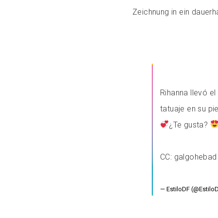
Zeichnung in ein dauerh
Rihanna llevó el
tatuaje en su pi
¿Te gusta?
CC: galgohebad
— EstiloDF (@Estilo