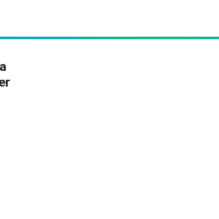
na
er