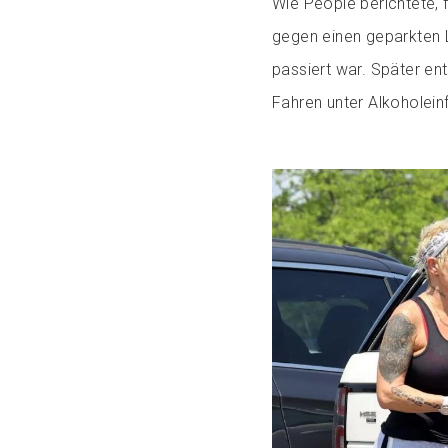
Wie People berichtete, 
gegen einen geparkten L
passiert war. Später en
Fahren unter Alkoholein