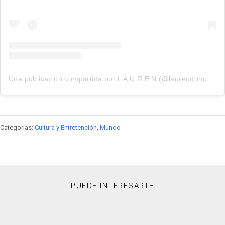
Una publicación compartida por L A U R E N (@laurendonovantv)
Categorías:
Cultura y Entretención
,
Mundo
PUEDE INTERESARTE