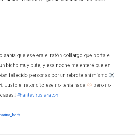
 sabía que ese era el ratón colilargo que porta el
ví un bicho muy cute, y esa noche me enteré que en
an fallecido personas por un rebrote ahí mismo
ví. Justo el ratoncito ese no tenía nada
pero no
 casas!!
#hantavirus
#raton
marina_korb