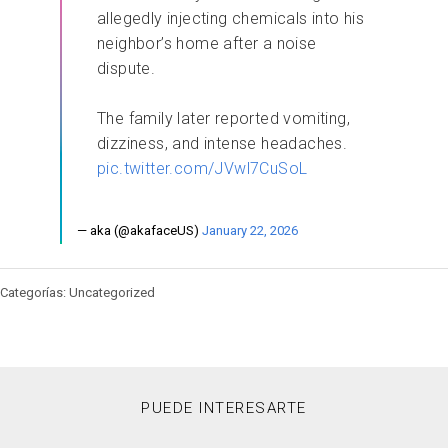
allegedly injecting chemicals into his
neighbor’s home after a noise
dispute.
The family later reported vomiting,
dizziness, and intense headaches.
pic.twitter.com/JVwl7CuSoL
— aka (@akafaceUS)
January 22, 2026
Categorías: Uncategorized
PUEDE INTERESARTE