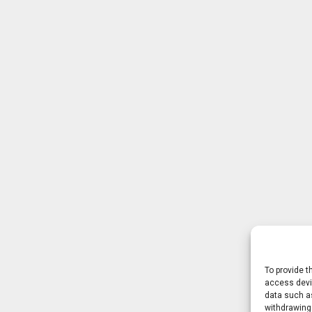
To provide t
access devic
data such as
withdrawing