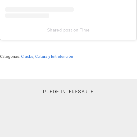
Shared post
on
Time
Youtube
embed
code
Categorías:
Cracks
,
Cultura y Entretención
PUEDE INTERESARTE