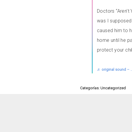
Doctors “Aren’t
was I supposed t
caused him to h
home until he 
protect your ch
♬ original sound – .
Categorías: Uncategorized