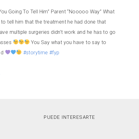
 You Going To Tell Him” Parent “Nooooo Way” What
o tell him that the treatment he had done that
ave multiple surgeries didn’t work and he has to go
passes
You Say what you have to say to
ild
#storytime
#fyp
.
PUEDE INTERESARTE