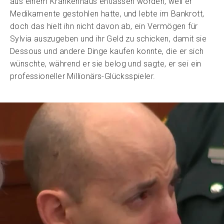
aus einem Krankenhaus entlassen worden, weil er
Medikamente gestohlen hatte, und lebte im Bankrott,
doch das hielt ihn nicht davon ab, ein Vermögen für
Sylvia auszugeben und ihr Geld zu schicken, damit sie
Dessous und andere Dinge kaufen konnte, die er sich
wünschte, während er sie belog und sagte, er sei ein
professioneller Millionärs-Glücksspieler.