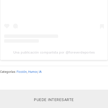
Una publicación compartida por @foreverdeportes
Categorías:
Ficción
,
Humor
,
IA
PUEDE INTERESARTE