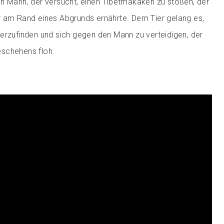
n Mann, der versucht, einen Tibetmakaken zu stoßen, der
r am Rand eines Abgrunds ernährte. Dem Tier gelang es,
erzufinden und sich gegen den Mann zu verteidigen, der
schehens floh.