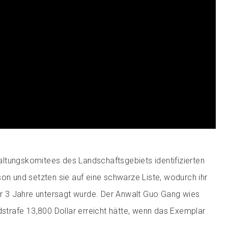
ltungskomitees des Landschaftsgebiets identifizierten
son und setzten sie auf eine schwarze Liste, wodurch ihr
für 3 Jahre untersagt wurde. Der Anwalt Guo Gang wies
ldstrafe 13,800 Dollar erreicht hätte, wenn das Exemplar