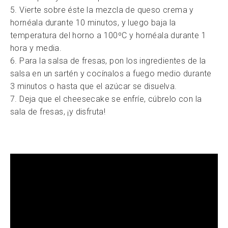
5. Vierte sobre éste la mezcla de queso crema y
hornéala durante 10 minutos, y luego baja la
temperatura del horno a 100ºC y hornéala durante 1
hora y media.
6. Para la salsa de fresas, pon los ingredientes de la
salsa en un sartén y cocínalos a fuego medio durante
3 minutos o hasta que el azúcar se disuelva.
7. Deja que el cheesecake se enfríe, cúbrelo con la
sala de fresas, ¡y disfruta!