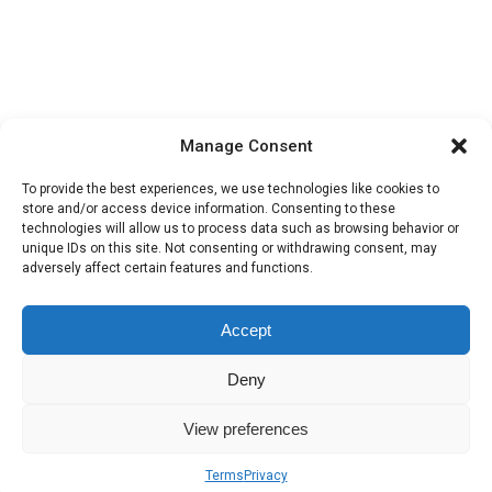
Manage Consent
To provide the best experiences, we use technologies like cookies to
store and/or access device information. Consenting to these
technologies will allow us to process data such as browsing behavior or
unique IDs on this site. Not consenting or withdrawing consent, may
Categorias:
Recetas
adversely affect certain features and functions.
Accept
Deny
View preferences
Terms
Privacy
Sobre nosotros
Términos
Privacidad