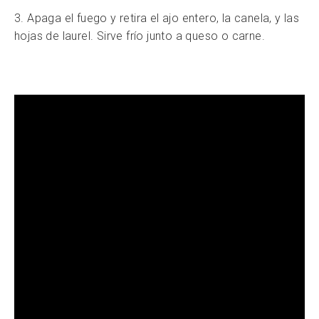
3. Apaga el fuego y retira el ajo entero, la canela, y las
hojas de laurel. Sirve frío junto a queso o carne.