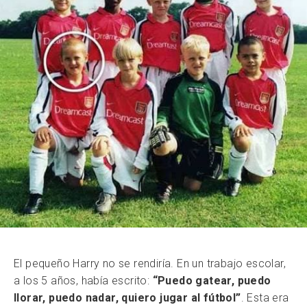
El pequeño Harry no se rendiría. En un trabajo escolar,
a los 5 años, había escrito:
“Puedo gatear, puedo
llorar, puedo nadar, quiero jugar al fútbol”
. Esta era