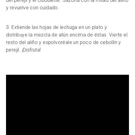
del perejil y el ciboulette. Sazona con la mitad del aliño
y revuelve con cuidado.
3. Extiende las hojas de lechuga en un plato y
distribuye la mezcla de atún encima de éstas. Vierte el
resto del aliño y espolvoréale un poco de cebollín y
perejil. ¡Disfruta!