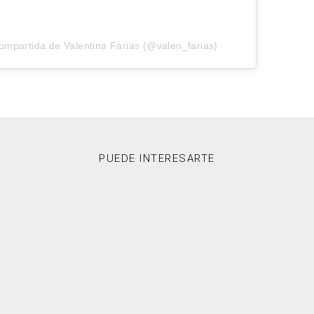
ompartida de Valentina Farias (@valen_farias)
PUEDE INTERESARTE