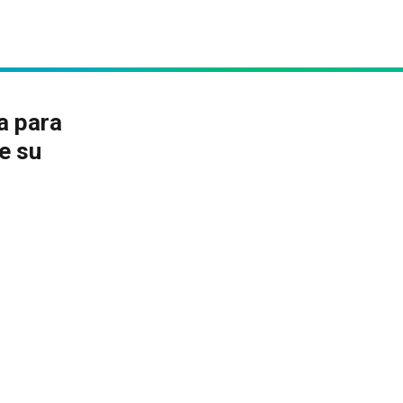
a para
de su