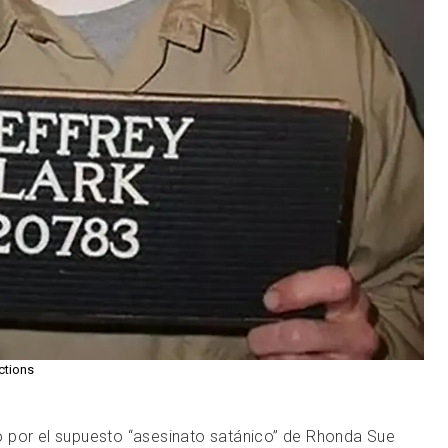
ctions
 por el supuesto “asesinato satánico” de Rhonda Sue