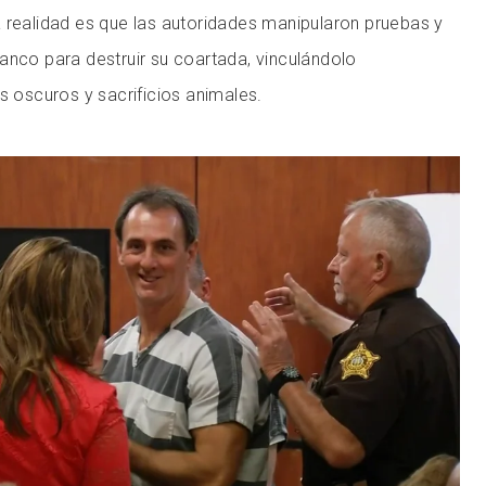
 realidad es que las autoridades manipularon pruebas y
anco para destruir su coartada, vinculándolo
s oscuros y sacrificios animales.