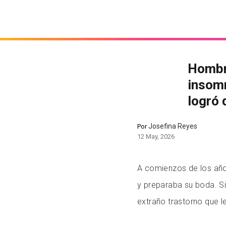
Hombre
insomn
logró 
Josefina Reyes
Por
12 May, 2026
A comienzos de los año
y preparaba su boda. S
extraño trastorno que l