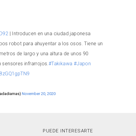
D92
| Introducen en una ciudad japonesa
os robot para ahuyentar a los osos. Tiene un
metros de largo y una altura de unos 90
 sensores infrarrojos.
#Takikawa
#Japon
m/8zGQ1gpTN9
cadadiamas)
November 20, 2020
PUEDE INTERESARTE