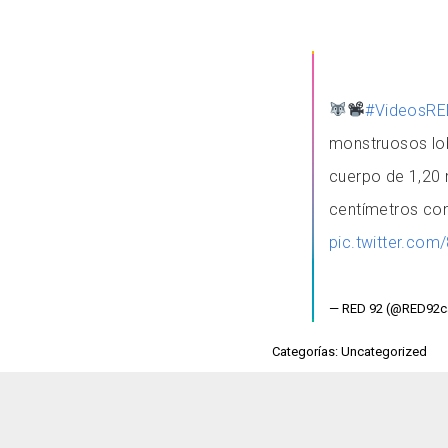
#VideosRE
monstruosos lob
cuerpo de 1,20 
centímetros con
pic.twitter.co
— RED 92 (@RED92
Categorías: Uncategorized