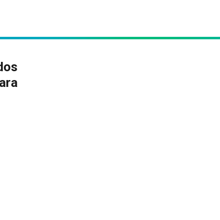
dos
ara