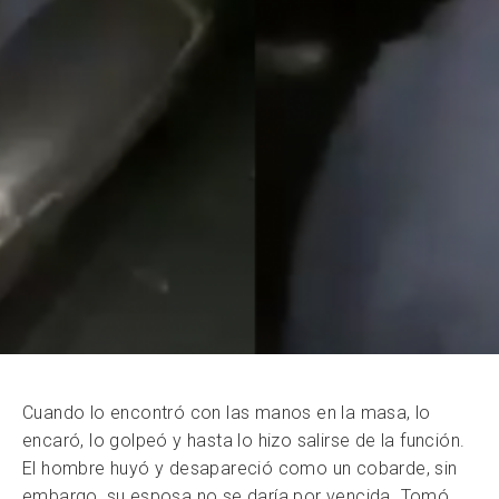
Cuando lo encontró con las manos en la masa, lo
encaró, lo golpeó y hasta lo hizo salirse de la función.
El hombre huyó y desapareció como un cobarde, sin
embargo, su esposa no se daría por vencida. Tomó