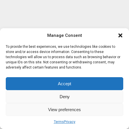
Manage Consent
To provide the best experiences, we use technologies like cookies to
store and/or access device information. Consenting to these
technologies will allow us to process data such as browsing behavior or
unique IDs on this site. Not consenting or withdrawing consent, may
adversely affect certain features and functions.
Accept
Deny
View preferences
Terms
Privacy
Sobre nosotros
Términos
Privacidad