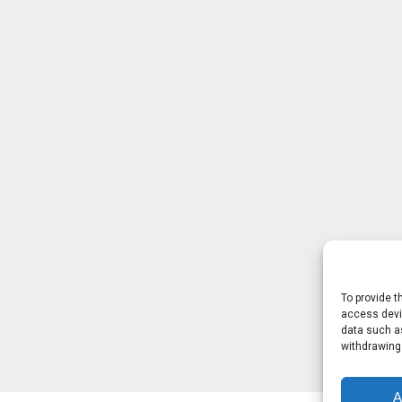
To provide t
access devic
data such as
withdrawing
A