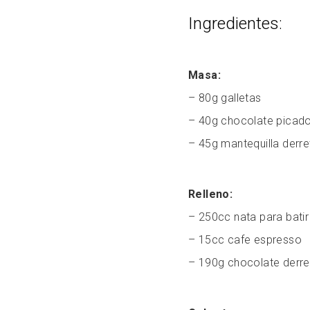
Ingredientes:
Masa:
– 80g galletas
– 40g chocolate picad
– 45g mantequilla derre
Relleno:
– 250cc nata para batir
– 15cc cafe espresso
– 190g chocolate derre