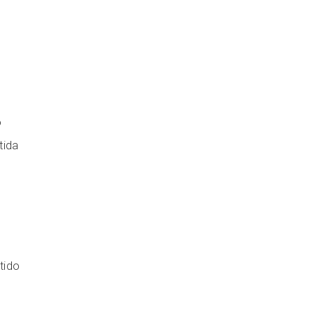
o
tida
tido