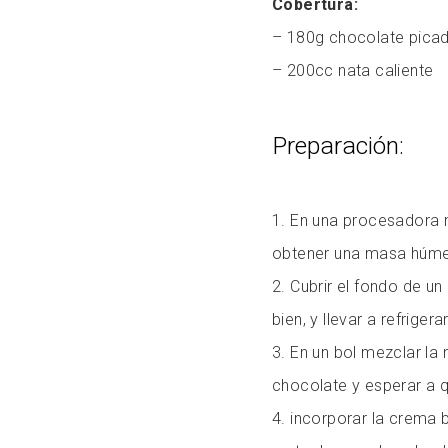
Cobertura:
– 180g chocolate pica
– 200cc nata caliente
Preparación:
1. En una procesadora m
obtener una masa húm
2. Cubrir el fondo de u
bien, y llevar a refriger
3. En un bol mezclar la n
chocolate y esperar a q
4. incorporar la crema