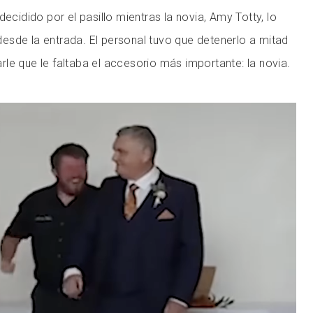
decidido por el pasillo mientras la novia, Amy Totty, lo
sde la entrada. El personal tuvo que detenerlo a mitad
le que le faltaba el accesorio más importante: la novia.