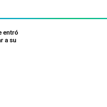
e entró
r a su