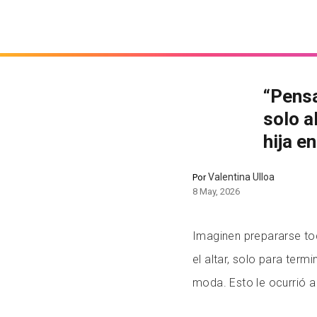
“Pensa
solo a
hija e
Valentina Ulloa
Por
8 May, 2026
Imaginen prepararse tod
el altar, solo para term
moda. Esto le ocurrió a 