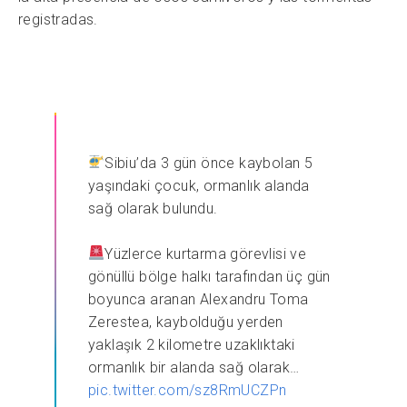
registradas.
Sibiu’da 3 gün önce kaybolan 5
yaşındaki çocuk, ormanlık alanda
sağ olarak bulundu.
Yüzlerce kurtarma görevlisi ve
gönüllü bölge halkı tarafından üç gün
boyunca aranan Alexandru Toma
Zerestea, kaybolduğu yerden
yaklaşık 2 kilometre uzaklıktaki
ormanlık bir alanda sağ olarak…
pic.twitter.com/sz8RmUCZPn