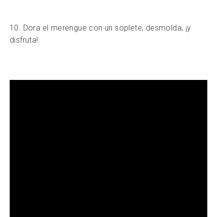
10. Dora el merengue con un soplete, desmolda, ¡y
disfruta!