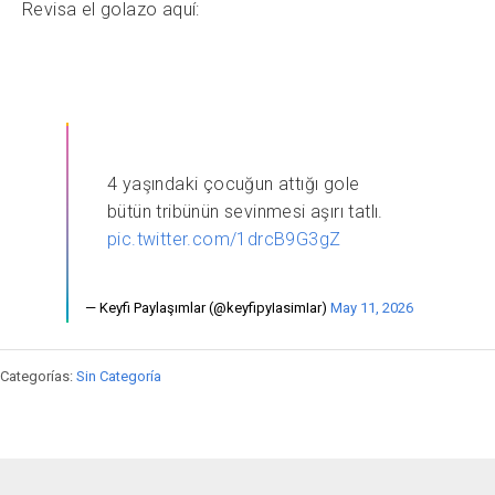
Revisa el golazo aquí:
4 yaşındaki çocuğun attığı gole
bütün tribünün sevinmesi aşırı tatlı.
pic.twitter.com/1drcB9G3gZ
— Keyfi Paylaşımlar (@keyfipyIasimIar)
May 11, 2026
Categorías:
Sin Categoría