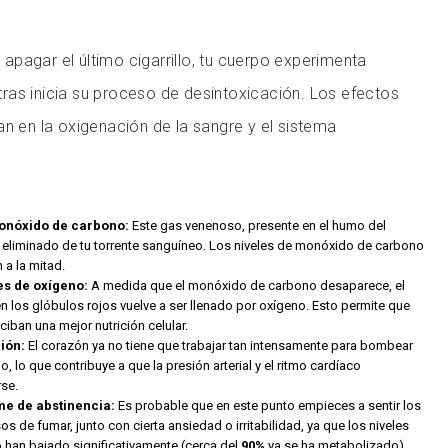
pagar el último cigarrillo, tu cuerpo experimenta
ras inicia su proceso de desintoxicación. Los efectos
an en la oxigenación de la sangre y el sistema
onóxido de carbono:
Este gas venenoso, presente en el humo del
 eliminado de tu torrente sanguíneo. Los niveles de monóxido de carbono
 a la mitad.
es de oxígeno:
A medida que el monóxido de carbono desaparece, el
 los glóbulos rojos vuelve a ser llenado por oxígeno. Esto permite que
ciban una mejor nutrición celular.
ión:
El corazón ya no tiene que trabajar tan intensamente para bombear
, lo que contribuye a que la presión arterial y el ritmo cardíaco
rse.
me de abstinencia:
Es probable que en este punto empieces a sentir los
s de fumar, junto con cierta ansiedad o irritabilidad, ya que los niveles
o han bajado significativamente (cerca del
90%
ya se ha metabolizado).