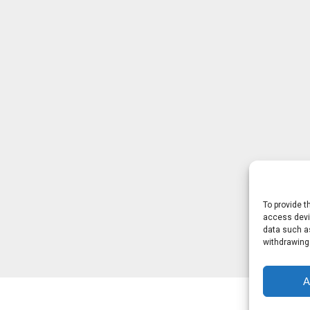
To provide t
access devic
data such as
withdrawing
A