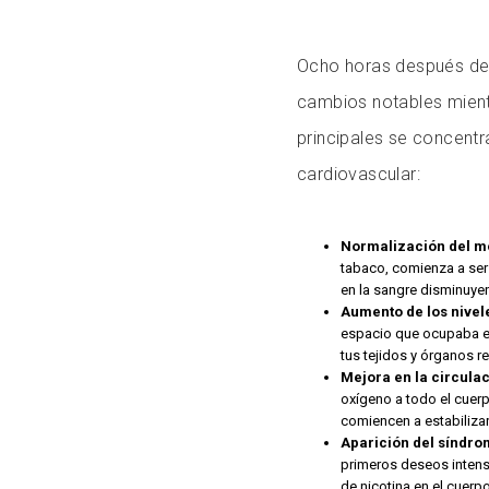
Ocho horas después de a
cambios notables mient
principales se concentr
cardiovascular:
Normalización del m
tabaco, comienza a ser
en la sangre disminuyen
Aumento de los nivel
espacio que ocupaba en
tus tejidos y órganos re
Mejora en la circulac
oxígeno a todo el cuerpo
comiencen a estabiliza
Aparición del síndro
primeros deseos intenso
de nicotina en el cuerp