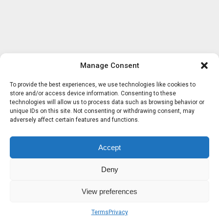
Manage Consent
To provide the best experiences, we use technologies like cookies to
store and/or access device information. Consenting to these
technologies will allow us to process data such as browsing behavior or
unique IDs on this site. Not consenting or withdrawing consent, may
adversely affect certain features and functions.
Accept
Deny
View preferences
Terms
Privacy
Sobre nosotros
Términos
Privacidad