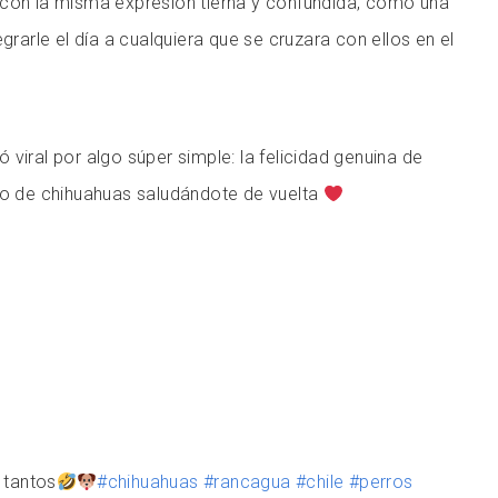
 con la misma expresión tierna y confundida, como una
egrarle el día a cualquiera que se cruzara con ellos en el
vió viral por algo súper simple: la felicidad genuina de
eno de chihuahuas saludándote de vuelta
 tantos
#chihuahuas
#rancagua
#chile
#perros