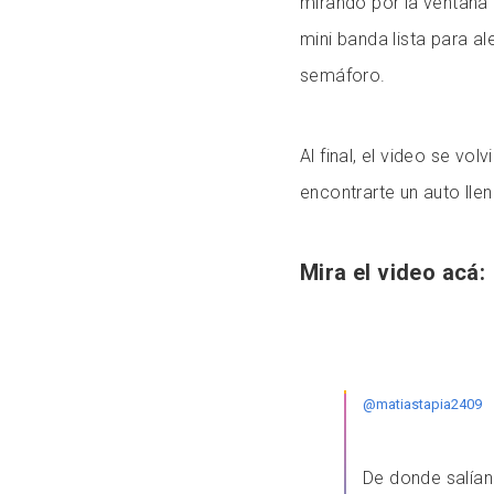
mirando por la ventana
mini banda lista para al
semáforo.
Al final, el video se vol
encontrarte un auto ll
Mira el video acá:
@matiastapia2409
De donde salían