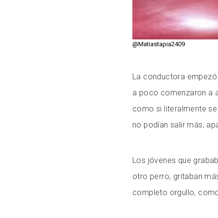
@Matiastapia2409
La conductora empezó 
a poco comenzaron a ap
como si literalmente se
no podían salir más, ap
Los jóvenes que grabab
otro perro, gritaban má
completo orgullo, como 