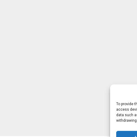
To provide t
access devic
data such as
withdrawing