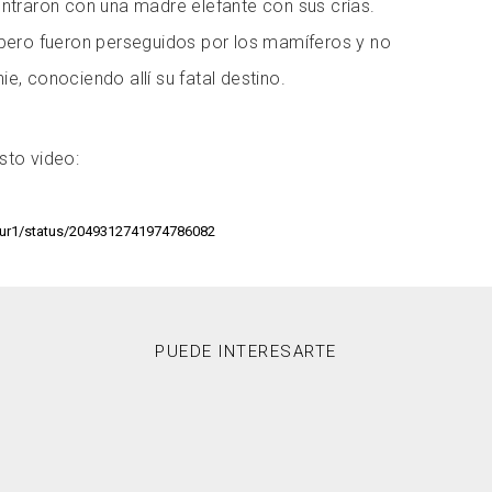
ontraron con una madre elefante con sus crías.
 pero fueron perseguidos por los mamíferos y no
e, conociendo allí su fatal destino.
sto video:
ncur1/status/2049312741974786082
PUEDE INTERESARTE