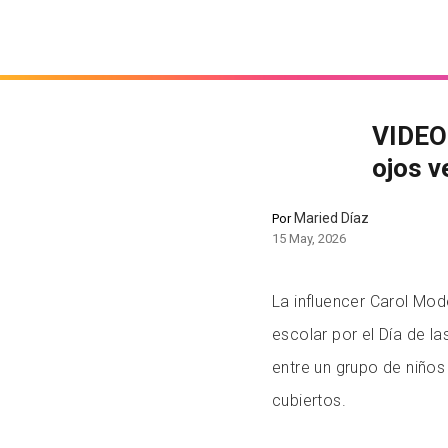
VIDEO:
ojos v
Maried Díaz
Por
15 May, 2026
La influencer Carol Mode
escolar por el Día de las
entre un grupo de niños
cubiertos.