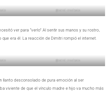
esto
@carol_modesto
cesitó ver para “verlo”.Al sentir sus manos y su rostro,
que era él. La reacción de Dimitri rompió el internet.
esto
@carol_modesto
n llanto desconsolado de pura emoción al ser
ba viviente de que el vínculo madre e hijo va mucho más
.