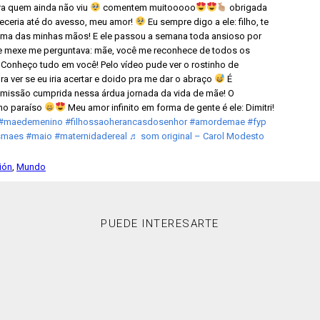
a quem ainda não viu
comentem muitooooo
obrigada
eceria até do avesso, meu amor!
Eu sempre digo a ele: filho, te
ma das minhas mãos! E ele passou a semana toda ansioso por
e mexe me perguntava: mãe, você me reconhece de todos os
ho! Conheço tudo em você! Pelo vídeo pude ver o rostinho de
a ver se eu iria acertar e doido pra me dar o abraço
É
missão cumprida nessa árdua jornada da vida de mãe! O
no paraíso
Meu amor infinito em forma de gente é ele: Dimitri!
#maedemenino
#filhossaoherancasdosenhor
#amordemae
#fyp
smaes
#maio
#maternidadereal
♬ som original – Carol Modesto
ción
,
Mundo
PUEDE INTERESARTE