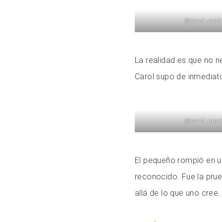
@carol_mod
La realidad es que no ne
Carol supo de inmediato 
@carol_mod
El pequeño rompió en u
reconocido. Fue la prue
allá de lo que uno cree