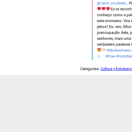
@carol_modesto_
Pr
Eu te reconh
conheço como a pal
este momento. Vira 
jeitos? Eu: sim, fil
preocupação dele, pr
senhores, mais uma 
verdadeiro padecer 
#diadasmaes
シ゚
#mae
#mesda
Categorías:
Cultura y Entreten