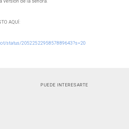
a versión de la señora.
TO AQUÍ:
irot/status/2052252295857889643?s=20
PUEDE INTERESARTE