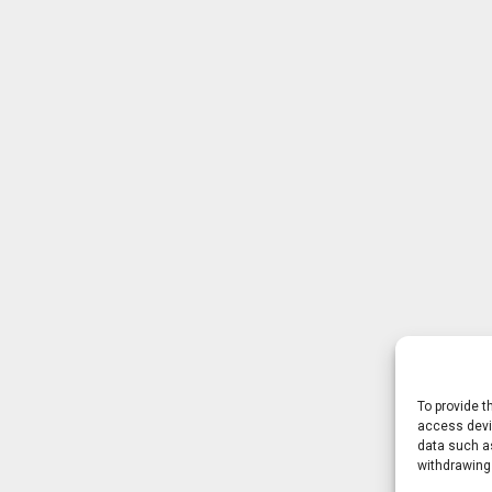
To provide t
access devic
data such as
withdrawing