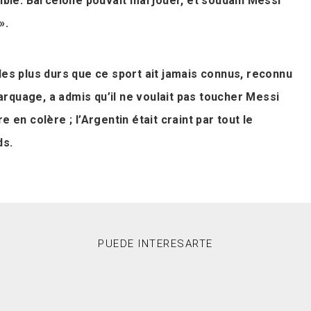
sible. Barcelone pouvait mal jouer, et soudain Messi
».
les plus durs que ce sport ait jamais connus, reconnu
rquage, a admis qu’il ne voulait pas toucher Messi
e en colère ; l’Argentin était craint par tout le
ds.
PUEDE INTERESARTE