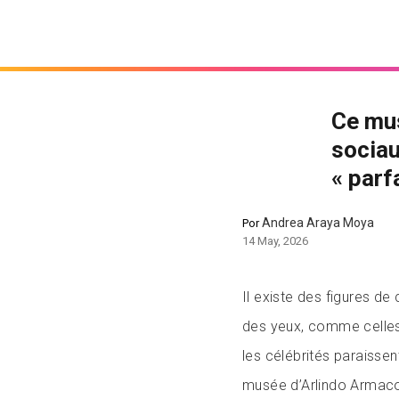
Ce mus
sociau
« parf
Andrea Araya Moya
Por
14 May, 2026
Il existe des figures de 
des yeux, comme celles
les célébrités paraissent
musée d’Arlindo Armacoll