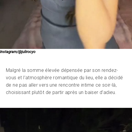
Instagram/@julirocyo
Malgré la somme élevée dépensée par son rendez-
vous et l’atmosphère romantique du lieu, elle a décidé
de ne pas aller vers une rencontre intime ce soir-là,
choisissant plutôt de partir après un baiser d’adieu.