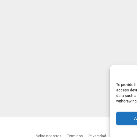
To provide t
access devic
data such as
withdrawing
A
Sobre nosotros
Términos
Privacidad