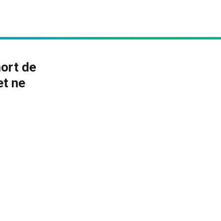
mort de
et ne