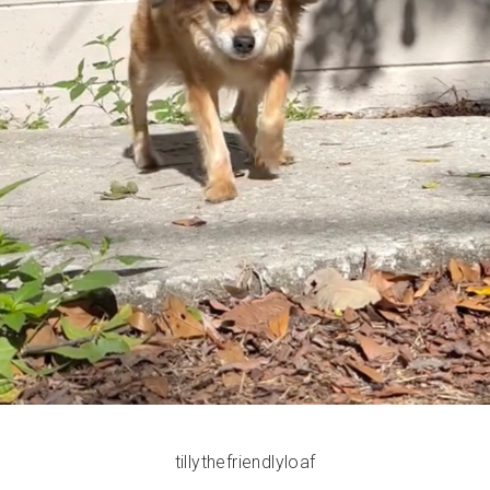
tillythefriendlyloaf