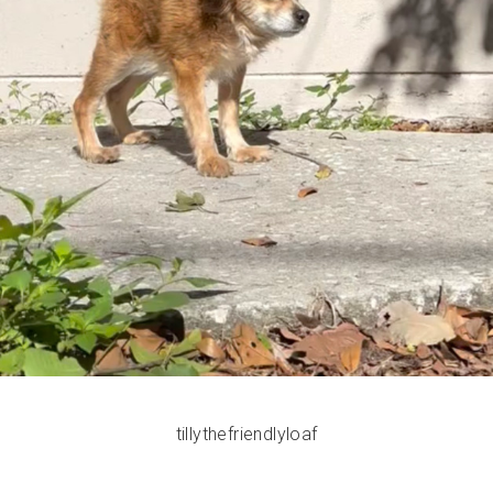
tillythefriendlyloaf