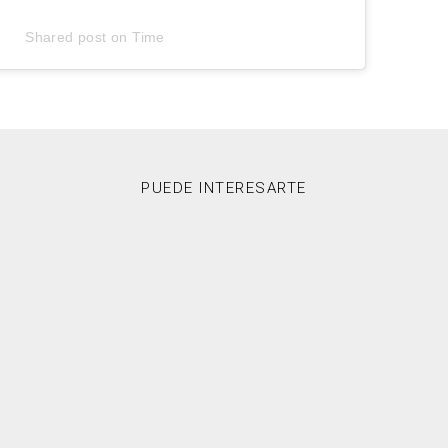
Shared post
on
Time
PUEDE INTERESARTE