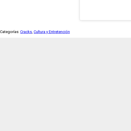
Youtube
embed
Categorías:
Cracks
,
Cultura y Entretención
code