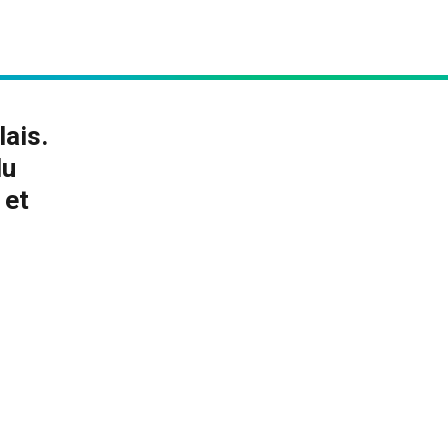
ais.
du
 et