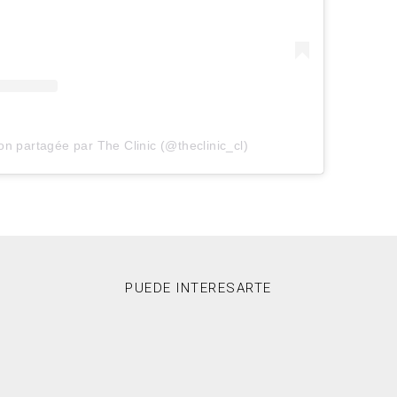
on partagée par The Clinic (@theclinic_cl)
PUEDE INTERESARTE