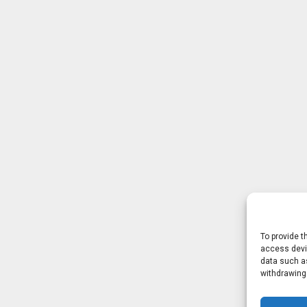
To provide t
access devic
data such as
withdrawing