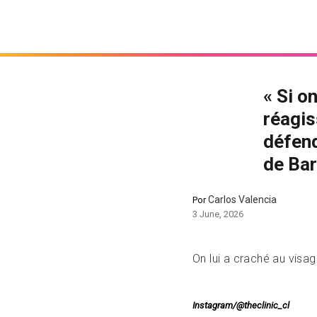
« Si o
réagis
défend
de Ba
Carlos Valencia
Por
3 June, 2026
On lui a craché au visag
Instagram/@theclinic_cl