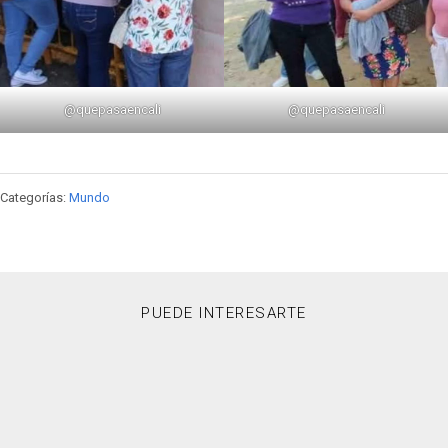
@quepasaencali
@quepasaencali
Categorías:
Mundo
PUEDE INTERESARTE