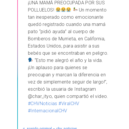
¡UNA MAMÁ PREOCUPADA POR SUS
POLLUELOS!
Un momento
tan inesperado como emocionante
quedó registrado cuando una mamá
pato “pidió ayuda” al cuerpo de
Bomberos de Murrieta, en California,
Estados Unidos, para asistir a sus
bebés que se encontraban en peligro.
“Esto me alegró el año y la vida.
¡Un aplauso para quienes se
preocupan y marcan la diferencia en
vez de simplemente seguir de largo!”,
escribió la usuaria de Instagram
@char_ityo, quien compartió el video.
#CHVNoticias
#ViralCHV
#InternacionalCHV
♬ sonido original – chv_noticias