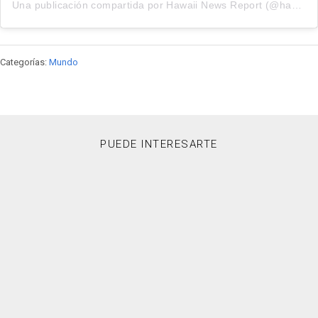
Una publicación compartida por Hawaii News Report (@hawaiinewsreport)
Categorías:
Mundo
PUEDE INTERESARTE