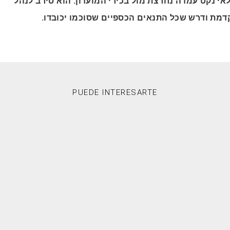
אי נקט עמדה נחרצת מול בכירי המועדון: הוא סירב לנהל
דמת ודרש שכל התנאים הכספיים שסוכמו יכובדו.
PUEDE INTERESARTE