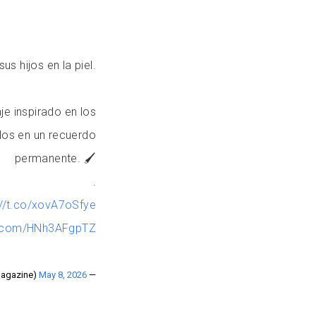
us hijos en la piel.
je inspirado en los
olos en un recuerdo
permanente. 🖌
.
://t.co/xovA7oSfye
er.com/HNh3AFgpTZ
May 8, 2026
— QueTalmagazine (@QueTalmagazine)