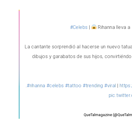
#Celebs
|
Rihanna lleva a s
La cantante sorprendió al hacerse un nuevo tatua
dibujos y garabatos de sus hijos, convirtiénd
.
#rihanna
#celebs
#tattoo
#trending
#viral
|
https
pic.twitt