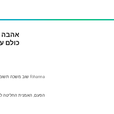
כולם ע
Rihanna שוב משכה תשומת לב עם קעקוע אישי מאוד, שונה מהעיצובים הקודמים שלה.
הפעם, האמנית החליטה לה.