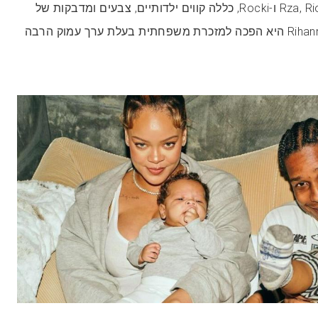
הסקיצה, שנוצרה על ידי Rza, Riot ו-Rocki, כללה קווים ילדותיים, צבעים ומדבקות של
PAW Patrol, אבל עבור Rihanna היא הפכה למזכרת משפחתית בעלת ערך עמוק הרבה