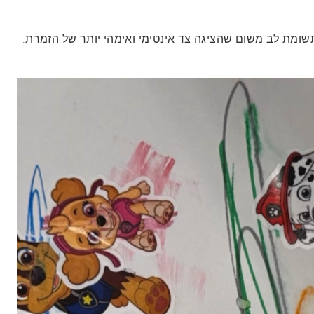
שומת לב משום שהציגה צד אינטימי ואימהי יותר של הזמרת