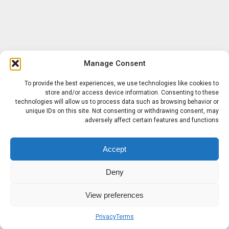
Manage Consent
To provide the best experiences, we use technologies like cookies to
store and/or access device information. Consenting to these
technologies will allow us to process data such as browsing behavior or
unique IDs on this site. Not consenting or withdrawing consent, may
adversely affect certain features and functions.
Accept
Deny
View preferences
Privacy
Terms
Sobre nosotros
Términos
Privacidad